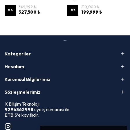
349,999 ₺
210,000 ₺
%
6
%
5
327,500 ₺
199,999 ₺
Kategoriler
Hesabım
Kurumsal Bilgilerimiz
Sözleşmelerimiz
X Bilişim Teknoloji
9296362998
üye iş numarası ile
ETBİS’e kayıtlıdır.