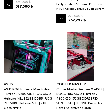
325,000 ₺
Li Hydroshift 360mm | Phanteks
%
2
317,500 ₺
NV7 | Koleksiyonluk Beyaz Sistem
272,500 ₺
%
5
259,999 ₺
ASUS
COOLER MASTER
ASUS ROG Hatsune Miku Edition
Cooler Master Sneaker X ARGB |
– Ryzen 7 9850X3D | ROG X870
ROG STRIX X870-I | Ryzen 7
Hatsune Miku | 32GB DDR5 | ROG
9800X3D | 32GB DDR5 | RTX
RTX 5080 Hatsune Miku | 2TB
5070 Ti SFF | 1TB 990 Pro — Tek
Gen5 NVMe
Parça Koleksiyon Sistem