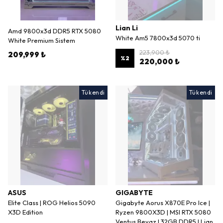
Lian Li
Amd 9800x3d DDR5 RTX 5080
White Am5 7800x3d 5070 ti
White Premium Sistem
223,900 ₺
209,999 ₺
%
2
220,000 ₺
Tükendi
Tükendi
ASUS
GIGABYTE
Elite Class | ROG Helios 5090
Gigabyte Aorus X870E Pro Ice |
X3D Edition
Ryzen 9800X3D | MSI RTX 5080
Ventus Beyaz | 32GB DDR5 | Lian