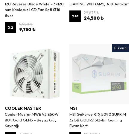
120 Reverse Blade White – 3×120
GAMING WIFI (AM5) ATX Anakart
mm Kablosuz LCD Fan Seti (3’lü
29,875 ₺
Box)
%
18
24,500 ₺
9,950 ₺
%
2
9,750 ₺
Tükendi
COOLER MASTER
MSI
Cooler Master MWE V3 850W
MSI GeForce RTX 5090 SUPRIM
80+ Gold GEN5 – Beyaz Güç
32GB GDDR7 512-Bit Gaming
Kaynağı
Ekran Kartı