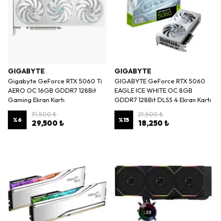
GIGABYTE
GIGABYTE
Gigabyte GeForce RTX 5060 Ti
GIGABYTE GeForce RTX 5060
AERO OC 16GB GDDR7 128Bit
EAGLE ICE WHITE OC 8GB
Gaming Ekran Kartı
GDDR7 128Bit DLSS 4 Ekran Kartı
31,500 ₺
21,500 ₺
%
6
%
15
29,500 ₺
18,250 ₺