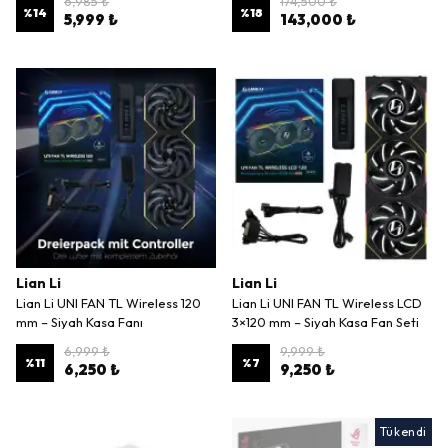
6,985 ₺
174,500 ₺
%
14
%
18
5,999 ₺
143,000 ₺
Lian Li
Lian Li
Lian Li UNI FAN TL Wireless 120
Lian Li UNI FAN TL Wireless LCD
mm – Siyah Kasa Fanı
3×120 mm – Siyah Kasa Fan Seti
6,999 ₺
9,999 ₺
%
11
%
7
6,250 ₺
9,250 ₺
Tükendi