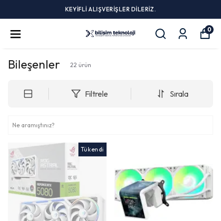
KEYİFLİ ALIŞVERİŞLER DİLERİZ.
0
Bileşenler
22
ürün
Filtrele
Sırala
Tükendi