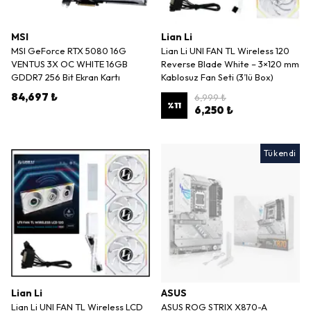
MSI
Lian Li
MSI GeForce RTX 5080 16G
Lian Li UNI FAN TL Wireless 120
VENTUS 3X OC WHITE 16GB
Reverse Blade White – 3×120 mm
GDDR7 256 Bit Ekran Kartı
Kablosuz Fan Seti (3’lü Box)
84,697 ₺
6,999 ₺
%
11
6,250 ₺
Tükendi
Lian Li
ASUS
Lian Li UNI FAN TL Wireless LCD
ASUS ROG STRIX X870-A