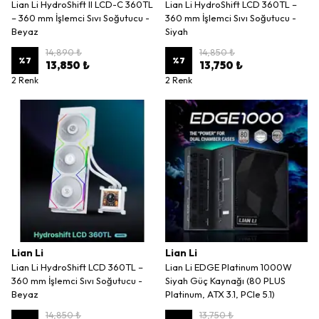
Lian Li HydroShift II LCD-C 360TL
Lian Li HydroShift LCD 360TL –
– 360 mm İşlemci Sıvı Soğutucu -
360 mm İşlemci Sıvı Soğutucu -
Beyaz
Siyah
14,890 ₺
14,850 ₺
%
7
%
7
13,850 ₺
13,750 ₺
2 Renk
2 Renk
Lian Li
Lian Li
Lian Li HydroShift LCD 360TL –
Lian Li EDGE Platinum 1000W
360 mm İşlemci Sıvı Soğutucu -
Siyah Güç Kaynağı (80 PLUS
Beyaz
Platinum, ATX 3.1, PCIe 5.1)
14,850 ₺
13,750 ₺