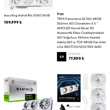
tryx
Asus Rog Astral Rtx 5080 16GB
TRYX Panorama SE 360 ARGB
109,999 ₺
360mm AIO Dönebilen 6.5 ''
AMOLED Kavisli Ekran 3D
Anamorfik Etkisi Özelleştirilebilir
AIO Soğutucu 360mm Asetek
Adela 280 w TDP ARGB Fan Intel
LGA 1851/1700/1200/115X AMD
17,999 ₺
%
3
17,500 ₺