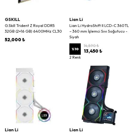
GSKILL
Lian Li
G.Skill Trident Z Royal DDR5
Lian Li HydroShift II LCD-C 360TL
32GB (2×16 GB) 6400MHz CL30
– 360 mm İşlemci Sıvı Soğutucu -
Siyah
52,000 ₺
14,890 ₺
%
10
13,450 ₺
2 Renk
Lian Li
Lian Li