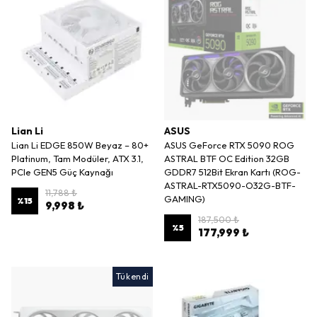
Lian Li
ASUS
Lian Li EDGE 850W Beyaz – 80+
ASUS GeForce RTX 5090 ROG
Platinum, Tam Modüler, ATX 3.1,
ASTRAL BTF OC Edition 32GB
PCIe GEN5 Güç Kaynağı
GDDR7 512Bit Ekran Kartı (ROG-
ASTRAL-RTX5090-O32G-BTF-
11,788 ₺
GAMING)
%
15
9,998 ₺
187,500 ₺
%
5
177,999 ₺
Tükendi