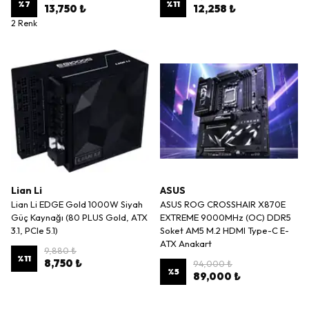
%
7
%
11
13,750 ₺
12,258 ₺
2 Renk
Lian Li
ASUS
Lian Li EDGE Gold 1000W Siyah
ASUS ROG CROSSHAIR X870E
Güç Kaynağı (80 PLUS Gold, ATX
EXTREME 9000MHz (OC) DDR5
3.1, PCIe 5.1)
Soket AM5 M.2 HDMI Type-C E-
ATX Anakart
9,880 ₺
%
11
8,750 ₺
94,000 ₺
%
5
89,000 ₺