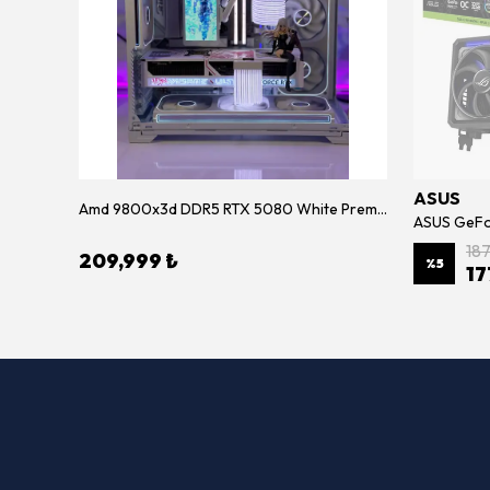
ASUS
Amd 9800x3d DDR5 RTX 5080 White Premium Sistem
Lian Li EDGE 850W Beyaz – 80+ Platinum, Tam Modüler, ATX 3.1, PCIe GEN5 Güç Kaynağı
18
209,999 ₺
%
5
17