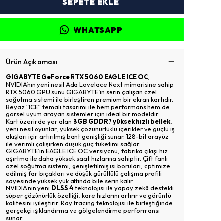
SEPETE EKLE
WHATSAPP
Ürün Açıklaması
GIGABYTE GeForce RTX 5060 EAGLE ICE OC
,
NVIDIA’nın yeni nesil Ada Lovelace Next mimarisine sahip
RTX 5060 GPU'sunu GIGABYTE’ın serin çalışan özel
soğutma sistemi ile birleştiren premium bir ekran kartıdır.
Beyaz “ICE” temalı tasarımı ile hem performans hem de
görsel uyum arayan sistemler için ideal bir modeldir.
Kart üzerinde yer alan
8GB GDDR7 yüksek hızlı bellek
,
yeni nesil oyunlar, yüksek çözünürlüklü içerikler ve güçlü iş
akışları için artırılmış bant genişliği sunar. 128-bit arayüz
ile verimli çalışırken düşük güç tüketimi sağlar.
GIGABYTE’ın EAGLE ICE OC versiyonu, fabrika çıkışı hız
aşırtma ile daha yüksek saat hızlarına sahiptir. Çift fanlı
özel soğutma sistemi, genişletilmiş ısı boruları, optimize
edilmiş fan bıçakları ve düşük gürültülü çalışma profili
sayesinde yüksek yük altında bile serin kalır.
NVIDIA'nın yeni
DLSS 4
teknolojisi ile yapay zekâ destekli
süper çözünürlük özelliği, kare hızlarını artırır ve görüntü
kalitesini iyileştirir. Ray tracing teknolojisi ile birleştiğinde
gerçekçi ışıklandırma ve gölgelendirme performansı
sunar.