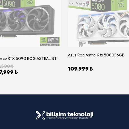
Asus Rog Astral Rtx 5080 16GB
ASUS GeForce RTX 5090 ROG ASTRAL BTF OC Edition 32GB GDDR7 512Bit Ekran Kartı (ROG-ASTRAL-RTX5090-O32G-BTF-GAMING)
7,500 ₺
109,999 ₺
7,999 ₺