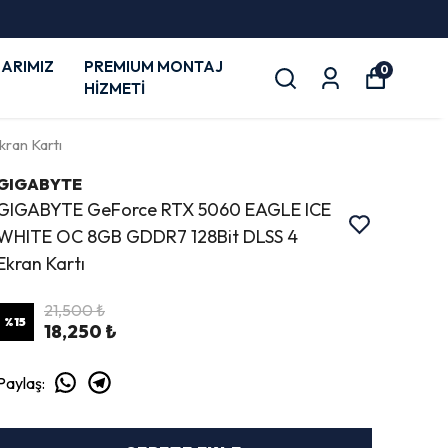
ARIMIZ
PREMIUM MONTAJ
0
HİZMETİ
an Kartı
GIGABYTE
GIGABYTE GeForce RTX 5060 EAGLE ICE
WHITE OC 8GB GDDR7 128Bit DLSS 4
Ekran Kartı
21,500 ₺
%
15
18,250 ₺
Paylaş
: