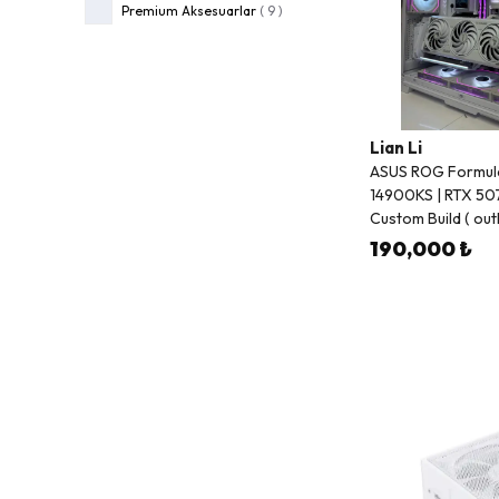
Premium Aksesuarlar
(
9
)
Lian Li
ASUS ROG Formul
14900KS | RTX 50
Custom Build ( outl
190,000 ₺