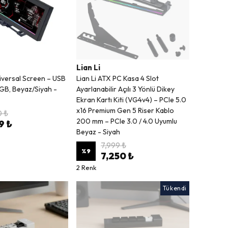
Lian Li
niversal Screen – USB
Lian Li ATX PC Kasa 4 Slot
RGB, Beyaz/Siyah -
Ayarlanabilir Açılı 3 Yönlü Dikey
Ekran Kartı Kiti (VG4v4) – PCIe 5.0
x16 Premium Gen 5 Riser Kablo
 ₺
200 mm – PCIe 3.0 / 4.0 Uyumlu
9 ₺
Beyaz - Siyah
7,999 ₺
%
9
7,250 ₺
2 Renk
Tükendi