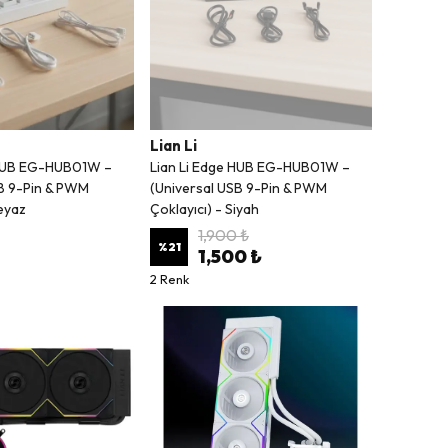
Lian Li
 HUB EG-HUB01W –
Lian Li Edge HUB EG-HUB01W –
SB 9-Pin & PWM
(Universal USB 9-Pin & PWM
Beyaz
Çoklayıcı) - Siyah
1,900 ₺
%
21
1,500 ₺
2 Renk