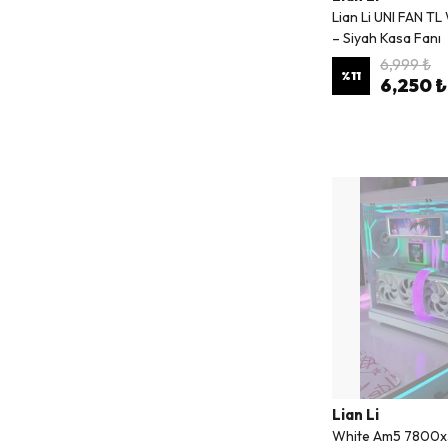
Lian Li UNI FAN T
– Siyah Kasa Fanı
6,999 ₺
%
11
6,250 ₺
Lian Li
White Am5 7800x3