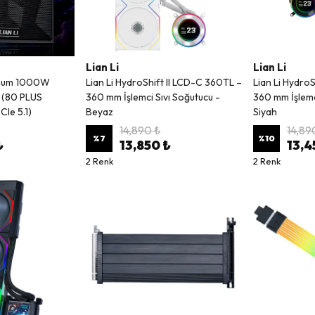
Lian Li
Lian Li
tinum 1000W
Lian Li HydroShift II LCD-C 360TL –
Lian Li Hydro
 (80 PLUS
360 mm İşlemci Sıvı Soğutucu -
360 mm İşlemc
CIe 5.1)
Beyaz
Siyah
14,890 ₺
14,89
%
7
%
10
₺
13,850 ₺
13,4
2 Renk
2 Renk