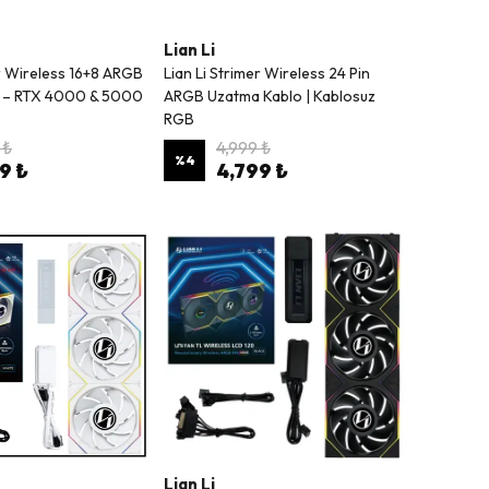
Lian Li
er Wireless 16+8 ARGB
Lian Li Strimer Wireless 24 Pin
 – RTX 4000 & 5000
ARGB Uzatma Kablo | Kablosuz
RGB
 ₺
4,999 ₺
%
4
9 ₺
4,799 ₺
Lian Li