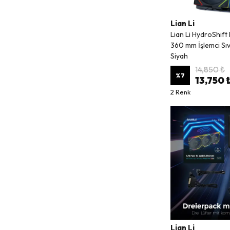
Lian Li
Lian Li HydroShif
360 mm İşlemci Sıv
Siyah
14,850 ₺
%
7
13,750 
2 Renk
Lian Li