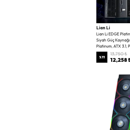
Lian Li
Lian Li EDGE Pla
Siyah Güç Kaynağı
Platinum, ATX 3.1, P
13,750 ₺
%
11
12,258 