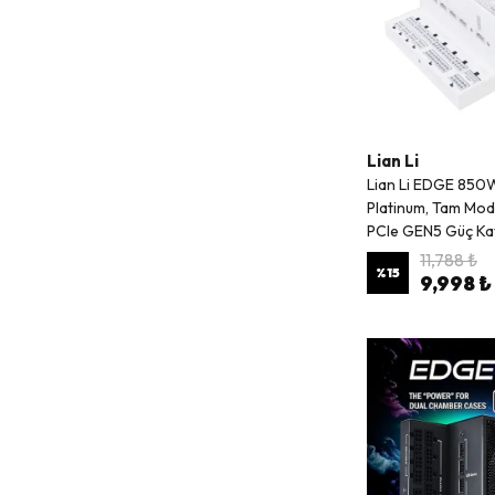
Lian Li
Lian Li EDGE 850
Platinum, Tam Modü
PCIe GEN5 Güç Ka
11,788 ₺
%
15
9,998 ₺