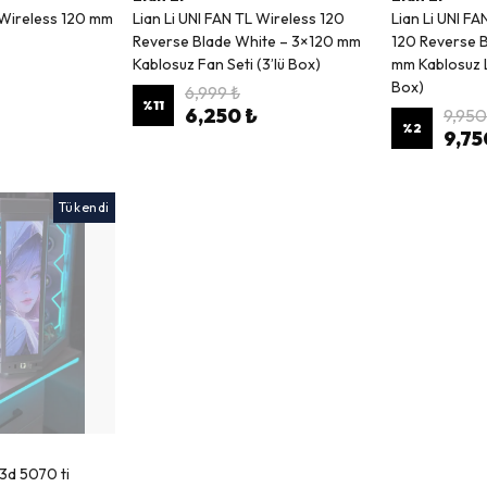
L Wireless 120 mm
Lian Li UNI FAN TL Wireless 120
Lian Li UNI F
Reverse Blade White – 3×120 mm
120 Reverse 
Kablosuz Fan Seti (3’lü Box)
mm Kablosuz L
Box)
6,999 ₺
%
11
6,250 ₺
9,950
%
2
9,75
Tükendi
d 5070 ti