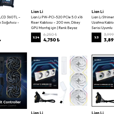
Lian Li
Lian Li
t LCD 360TL –
Lian Li PW-PCI-520 PCIe 5.0 x16
Lian Li Strim
ı Soğutucu -
Riser Kablosu – 200 mm, Dikey
Uzatma Kablo
GPU Montaj için | Renk Beyaz
Serisi Uyumlu
6,250 ₺
3,999
%
24
%
3
₺
4,750 ₺
3,89
Lian Li
Lian Li