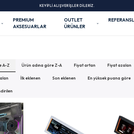
KEYİFLİ ALIŞVERİŞLER DİLERİZ.
PREMIUM
OUTLET
REFERANSL
AKSESUARLAR
ÜRÜNLER
e A-Z
Ürün adına göre Z-A
Fiyat artan
Fiyat azalan
zalan
İlk eklenen
Son eklenen
En yüksek puana göre
dirilen