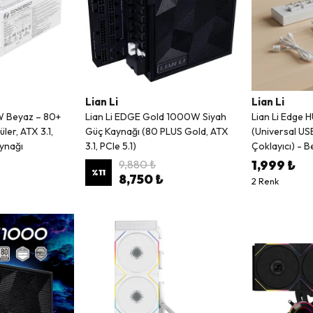
Lian Li
Lian Li
W Beyaz – 80+
Lian Li EDGE Gold 1000W Siyah
Lian Li Edge
ler, ATX 3.1,
Güç Kaynağı (80 PLUS Gold, ATX
(Universal U
ynağı
3.1, PCIe 5.1)
Çoklayıcı) - 
9,880 ₺
1,999 ₺
%
11
8,750 ₺
2 Renk