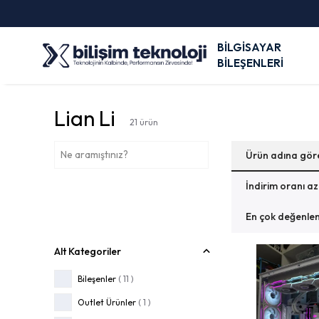
BİLGİSAYAR
BİLEŞENLERİ
Lian Li
21
ürün
Ürün adına gör
İndirim oranı a
En çok değenlen
Alt Kategoriler
Bileşenler
(
11
)
Outlet Ürünler
(
1
)