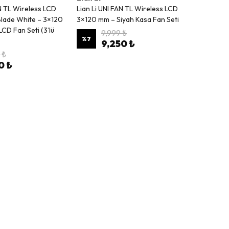
AN TL Wireless LCD
Lian Li UNI FAN TL Wireless LCD
Blade White – 3×120
3×120 mm – Siyah Kasa Fan Seti
CD Fan Seti (3’lü
9,999 ₺
%
7
9,250 ₺
 ₺
0 ₺