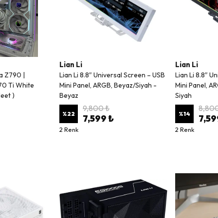
Lian Li
Lian Li
a Z790 |
Lian Li 8.8″ Universal Screen – USB
Lian Li 8.8″ U
70 Ti White
Mini Panel, ARGB, Beyaz/Siyah -
Mini Panel, A
eet )
Beyaz
Siyah
9,800 ₺
8,800
%
22
%
14
7,599 ₺
7,59
2 Renk
2 Renk