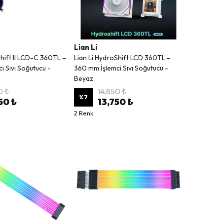
Lian Li
Shift II LCD-C 360TL –
Lian Li HydroShift LCD 360TL –
i Sıvı Soğutucu -
360 mm İşlemci Sıvı Soğutucu -
Beyaz
0 ₺
14,850 ₺
%
7
50 ₺
13,750 ₺
2 Renk