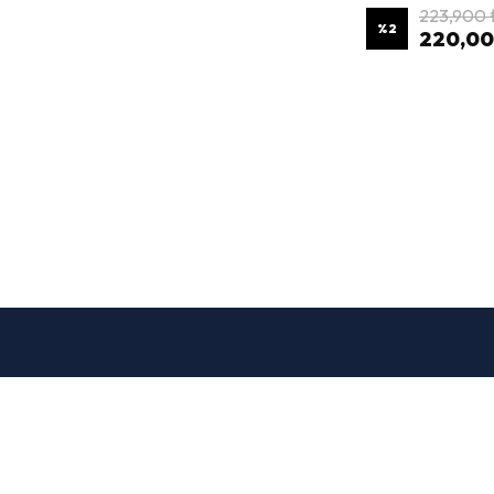
223,900 
%
2
220,00
X Bilişim Teknoloji