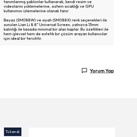
tanımlanmış şablonlar kullanarak, kendi resim ve
videolarını yüklemelerine, sistem sıcaklığı ve GPU
kullanımını izlemelerine olanak tanır.
Beyaz (SM088W) ve siyah (SM088X) renk seçenekleri ile
sunulan Lian Li 8.8″ Universal Screen, yalnızca 13mm
kalınlığı ile kasada minimal bir alan kaplar. Bu özellikleri ile
hem işlevsel hem de estetik bir çözüm arayan kullanıcılar
için ideal bir tercihtir.
Yorum Yap
Tükendi