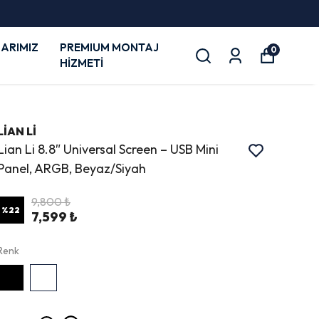
ARIMIZ
PREMIUM MONTAJ
0
HİZMETİ
LİAN Lİ
Lian Li 8.8″ Universal Screen – USB Mini
Panel, ARGB, Beyaz/Siyah
9,800 ₺
%
22
7,599 ₺
Renk