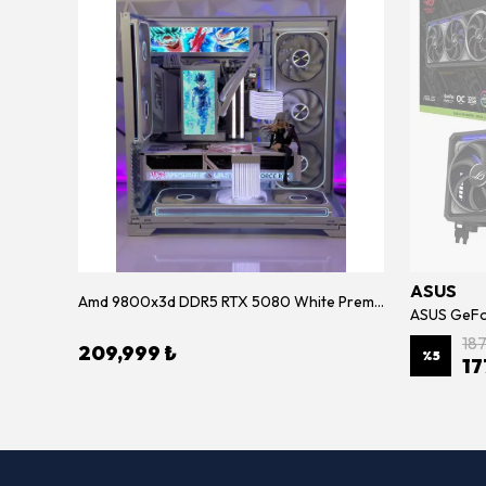
ASUS
Amd 9800x3d DDR5 RTX 5080 White Premium Sistem
Lian Li EDGE 850W Beyaz – 80+ Platinum, Tam Modüler, ATX 3.1, PCIe GEN5 Güç Kaynağı
18
209,999 ₺
%
5
17