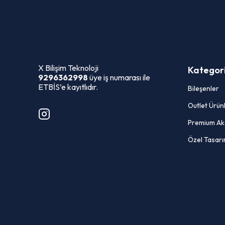
X Bilişim Teknoloji
Kategori
9296362998
üye iş numarası ile
ETBİS’e kayıtlıdır.
Bileşenler
Outlet Ürün
Premium Ak
Özel Tasarı