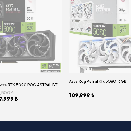
Asus Rog Astral Rtx 5080 16GB
ASUS GeForce RTX 5090 ROG ASTRAL BTF OC Edition 32GB GDDR7 512Bit Ekran Kartı (ROG-ASTRAL-RTX5090-O32G-BTF-GAMING)
7,500 ₺
109,999 ₺
7,999 ₺