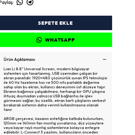
Paylaş
:
SEPETE EKLE
WHATSAPP
Ürün Açıklaması
Lian Li 8.8″ Universal Screen, modern bilgisayar
sistemleri için tasarlanmış, USB üzerinden çalışan bir
ekran panelidir. 1920×480 çözünürlük sunan IPS teknolojisi
ile 60 Hz tazeleme hızı ve 500 nits parlaklık değerine
sahip olan bu ekran, kullanıcı deneyimini üst düzeye taşır.
Ekranın bağımsız çalışabilmesi, herhangi bir GPU çıkışına
ihtiyaç duymadan yalnızca USB bağlantısı ile işlev
görmesini sağlar; bu özellik, ekran kartı çıkışlarını serbest
bırakarak sistemin daha verimli kullanılmasına olanak
tanır.
ARGB çerçevesi, kasanın estetiğine katkıda bulunurken,
120mm ve 140mm fan montaj yuvalarına, düz yüzeylere
veya kayar raylı montaj sistemlerine kolayca entegre
edilebilir. L-Connect 3 yazılımı, kullanıcıların önceden