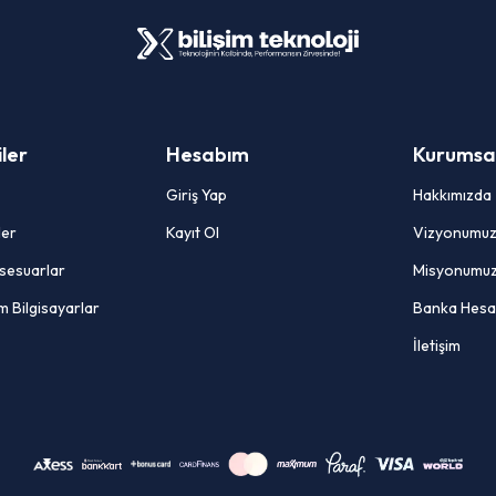
ler
Hesabım
Kurumsal 
Giriş Yap
Hakkımızda
ler
Kayıt Ol
Vizyonumu
sesuarlar
Misyonumu
m Bilgisayarlar
Banka Hesa
İletişim