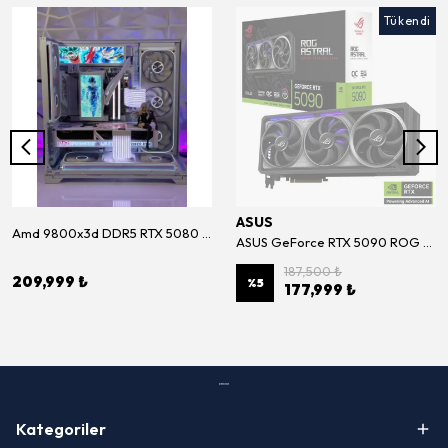
Tükendi
ASUS
Amd 9800x3d DDR5 RTX 5080 White Premium Sistem
ASUS GeForce RTX 5090 ROG ASTRAL BTF OC Edition 32GB GDDR7 512Bit Ekran Kartı (ROG-ASTRAL-RTX5090-O32G-BTF-GAMING)
187,500 ₺
209,999 ₺
%
5
177,999 ₺
Kategoriler