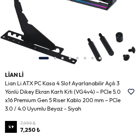
LİAN Lİ
Lian Li ATX PC Kasa 4 Slot Ayarlanabilir Açılı 3
Yönlü Dikey Ekran Kartı Kiti (VG4v4) – PCIe 5.0
x16 Premium Gen 5 Riser Kablo 200 mm – PCIe
3.0 / 4.0 Uyumlu Beyaz - Siyah
7,999 ₺
%
9
7,250 ₺