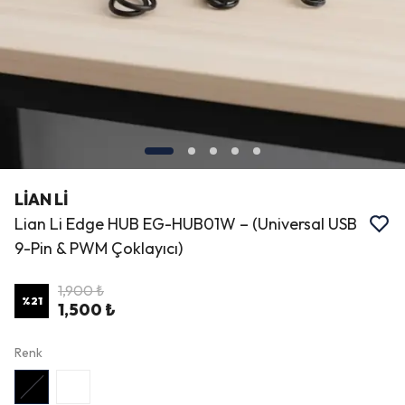
LİAN Lİ
Lian Li Edge HUB EG-HUB01W – (Universal USB
9-Pin & PWM Çoklayıcı)
1,900 ₺
%
21
1,500 ₺
Renk