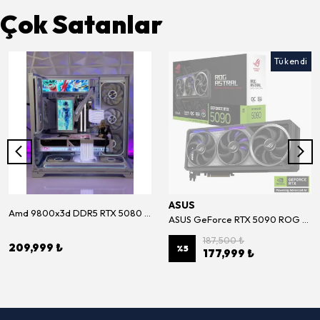
Çok Satanlar
Tükendi
ASUS
Amd 9800x3d DDR5 RTX 5080 White Premium Sistem
ASUS GeForce RTX 5090 ROG ASTRAL BTF OC Edition 32GB GDDR7 512Bit Ekran Kartı (ROG-ASTRAL-RTX5090-O32G-BTF-GAMING)
187,500 ₺
209,999 ₺
%
5
177,999 ₺