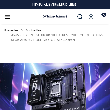
KEYİFLİ ALIŞVERİŞLER DİLERİZ.
0
Bileşenler
Anakartlar
ASUS ROG CROSSHAIR X870E EXTREME 9000MHz (OC) DDR5
Soket AM5 M.2 HDMI Type-C E-ATX Anakart