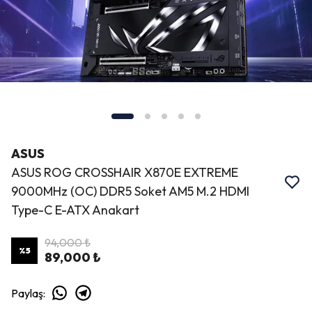
ASUS
ASUS ROG CROSSHAIR X870E EXTREME
9000MHz (OC) DDR5 Soket AM5 M.2 HDMI
Type-C E-ATX Anakart
94,000 ₺
%
5
89,000 ₺
Paylaş
: