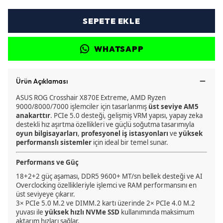
SEPETE EKLE
WHATSAPP
Ürün Açıklaması
ASUS ROG Crosshair X870E Extreme, AMD Ryzen
9000/8000/7000 işlemciler için tasarlanmış
üst seviye AM5
anakarttır
. PCIe 5.0 desteği, gelişmiş VRM yapısı, yapay zeka
destekli hız aşırtma özellikleri ve güçlü soğutma tasarımıyla
oyun bilgisayarları
,
profesyonel iş istasyonları
ve
yüksek
performanslı sistemler
için ideal bir temel sunar.
Performans ve Güç
18+2+2 güç aşaması, DDR5 9600+ MT/sn bellek desteği ve AI
Overclocking özellikleriyle işlemci ve RAM performansını en
üst seviyeye çıkarır.
3× PCIe 5.0 M.2 ve DIMM.2 kartı üzerinde 2× PCIe 4.0 M.2
yuvası ile
yüksek hızlı NVMe SSD
kullanımında maksimum
aktarım hızları sağlar.