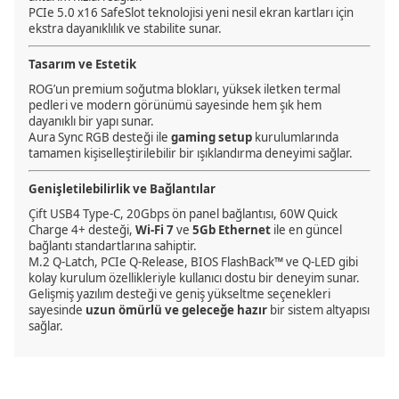
PCIe 5.0 x16 SafeSlot teknolojisi yeni nesil ekran kartları için
ekstra dayanıklılık ve stabilite sunar.
Tasarım ve Estetik
ROG’un premium soğutma blokları, yüksek iletken termal
pedleri ve modern görünümü sayesinde hem şık hem
dayanıklı bir yapı sunar.
Aura Sync RGB desteği ile
gaming setup
kurulumlarında
tamamen kişiselleştirilebilir bir ışıklandırma deneyimi sağlar.
Genişletilebilirlik ve Bağlantılar
Çift USB4 Type-C, 20Gbps ön panel bağlantısı, 60W Quick
Charge 4+ desteği,
Wi-Fi 7
ve
5Gb Ethernet
ile en güncel
bağlantı standartlarına sahiptir.
M.2 Q-Latch, PCIe Q-Release, BIOS FlashBack™ ve Q-LED gibi
kolay kurulum özellikleriyle kullanıcı dostu bir deneyim sunar.
Gelişmiş yazılım desteği ve geniş yükseltme seçenekleri
sayesinde
uzun ömürlü ve geleceğe hazır
bir sistem altyapısı
sağlar.