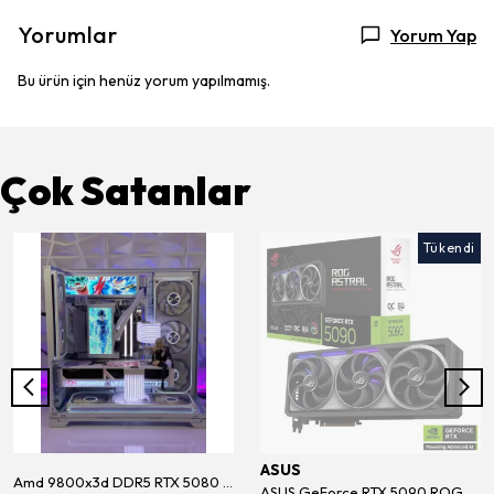
Yorumlar
Yorum Yap
Bu ürün için henüz yorum yapılmamış.
Çok Satanlar
Tükendi
ASUS
Amd 9800x3d DDR5 RTX 5080 White Premium Sistem
ASUS GeForce RTX 5090 ROG ASTRAL BTF OC Edition 32GB GDDR7 512Bit Ekran Kartı (ROG-ASTRAL-RTX5090-O32G-BTF-GAMING)