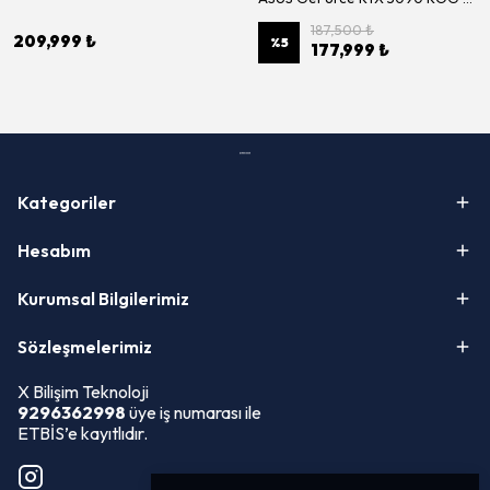
187,500 ₺
209,999 ₺
%
5
177,999 ₺
Kategoriler
Hesabım
Kurumsal Bilgilerimiz
Sözleşmelerimiz
X Bilişim Teknoloji
9296362998
üye iş numarası ile
ETBİS’e kayıtlıdır.