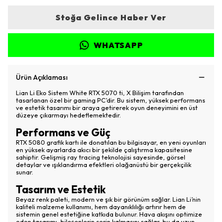
Stoğa Gelince Haber Ver
WHATSAPP
Ürün Açıklaması
Lian Li Eko Sistem White RTX 5070 ti, X Bilişim tarafından
tasarlanan özel bir gaming PC’dir. Bu sistem, yüksek performans
ve estetik tasarımı bir araya getirerek oyun deneyimini en üst
düzeye çıkarmayı hedeflemektedir.
Performans ve Güç
RTX 5080 grafik kartı ile donatılan bu bilgisayar, en yeni oyunları
en yüksek ayarlarda akıcı bir şekilde çalıştırma kapasitesine
sahiptir. Gelişmiş ray tracing teknolojisi sayesinde, görsel
detaylar ve ışıklandırma efektleri olağanüstü bir gerçekçilik
sunar.
Tasarım ve Estetik
Beyaz renk paleti, modern ve şık bir görünüm sağlar. Lian Li’nin
kaliteli malzeme kullanımı, hem dayanıklılığı artırır hem de
sistemin genel estetiğine katkıda bulunur. Hava akışını optimize
eden tasarımı, bileşenlerin serin kalmasını sağlar, bu da uzun