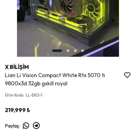
X BİLİŞİM
Lian Li Vision Compact White Rtx 5070 ti
9800x3d 32gb gskill royal
Ürün Kodu
:
LL-EKO-1
219,999 ₺
Paylaş
: