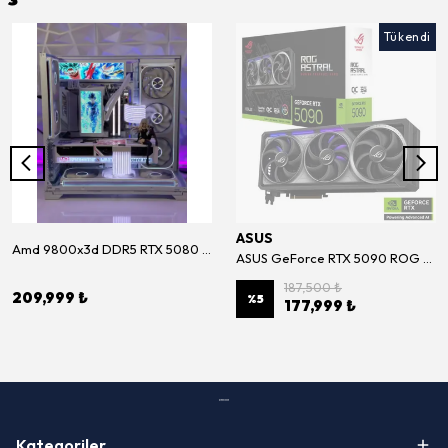
Tükendi
ASUS
Amd 9800x3d DDR5 RTX 5080 White Premium Sistem
ASUS GeForce RTX 5090 ROG ASTRAL BTF OC Edition 32GB GDDR7 512Bit Ekran Kartı (ROG-ASTRAL-RTX5090-O32G-BTF-GAMING)
187,500 ₺
209,999 ₺
%
5
177,999 ₺
Kategoriler