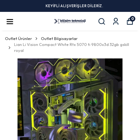
KEYİFLİ ALIŞVERİŞLER DİLERİZ.
0
Outlet Ürünler
Outlet Bilgisayarlar
Lian Li Vision Compact White Rtx 5070 ti 9800x3d 32gb gskill
royal